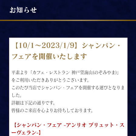
お知らせ
【10/1～2023/1/9】シャンパン・
フェアを開催いたします
平素より「カフェ・レストラン 神戸望海山(のぞみやま)」
をご利用いただきありがとうございます。
このたび当店でシャンパン・フェアを開催する運びとなりま
した。
詳細は下記の通りです。
皆様のご来店を心よりお待ちしております。
【シャンパン・フェア -アンリオ ブリュット・ス
ーヴェラン-】