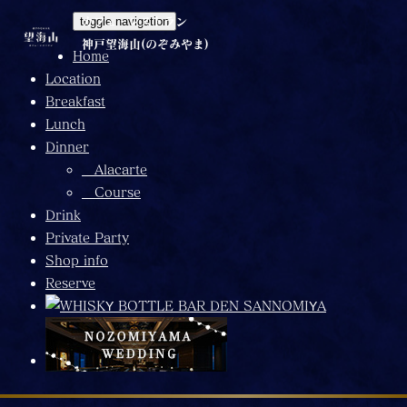
カフェ・レストラン
toggle navigation
神戸望海山(のぞみやま)
Home
Location
Breakfast
Lunch
Dinner
Alacarte
Course
Drink
Private Party
Shop info
Reserve